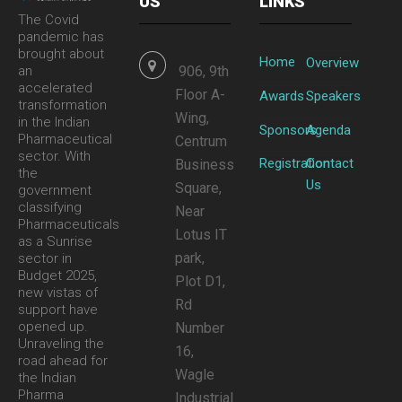
US
LINKS
The Covid
pandemic has
brought about
Home
Overview
an
906, 9th
accelerated
Floor A-
Awards
Speakers
transformation
Wing,
in the Indian
Sponsors
Agenda
Pharmaceutical
Centrum
sector. With
Registration
Contact
Business
the
Us
Square,
government
classifying
Near
Pharmaceuticals
Lotus IT
as a Sunrise
park,
sector in
Budget 2025,
Plot D1,
new vistas of
Rd
support have
opened up.
Number
Unraveling the
16,
road ahead for
Wagle
the Indian
Pharma
Industrial