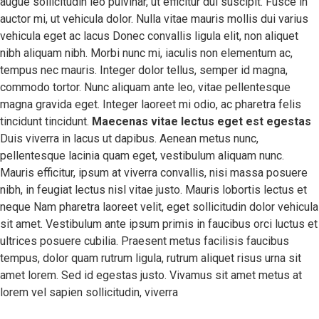
augue sollicitudin leo pulvinar, ut efficitur dui suscipit. Fusce in
auctor mi, ut vehicula dolor. Nulla vitae mauris mollis dui varius
vehicula eget ac lacus Donec convallis ligula elit, non aliquet
nibh aliquam nibh. Morbi nunc mi, iaculis non elementum ac,
tempus nec mauris. Integer dolor tellus, semper id magna,
commodo tortor. Nunc aliquam ante leo, vitae pellentesque
magna gravida eget. Integer laoreet mi odio, ac pharetra felis
tincidunt tincidunt.
Maecenas vitae lectus eget est egestas
Duis viverra in lacus ut dapibus. Aenean metus nunc,
pellentesque lacinia quam eget, vestibulum aliquam nunc.
Mauris efficitur, ipsum at viverra convallis, nisi massa posuere
nibh, in feugiat lectus nisl vitae justo. Mauris lobortis lectus et
neque Nam pharetra laoreet velit, eget sollicitudin dolor vehicula
sit amet. Vestibulum ante ipsum primis in faucibus orci luctus et
ultrices posuere cubilia. Praesent metus facilisis faucibus
tempus, dolor quam rutrum ligula, rutrum aliquet risus urna sit
amet lorem. Sed id egestas justo. Vivamus sit amet metus at
lorem vel sapien sollicitudin, viverra